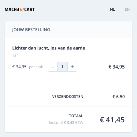
NL
EN
JOUW BESTELLING
Lichter dan lucht, los van de aarde
113
-
+
€ 34,95
€ 34,95
1
per stuk
€ 6,50
VERZENDKOSTEN
TOTAAL
€ 41,45
Inclusief
€ 3,42
BTW