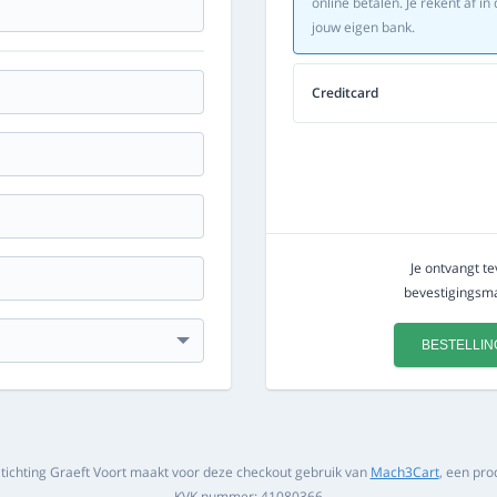
online betalen. Je rekent af 
jouw eigen bank.
Creditcard
Je ontvangt t
bevestigingsmai
BESTELLIN
ichting Graeft Voort maakt voor deze checkout gebruik van
Mach3Cart
, een pro
KVK nummer: 41080366