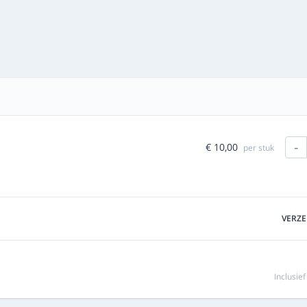
-
€ 10,00
per stuk
VERZ
Inclusie