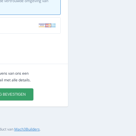
in de vertrouwde omgeving van
evens van ons een
l met alle details.
G BEVESTIGEN
duct van
Mach3Builders
.