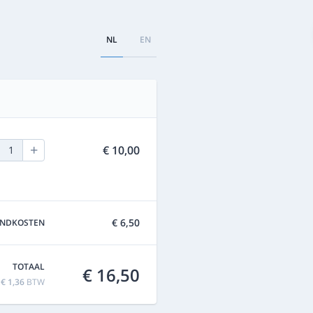
NL
EN
+
€ 10,00
1
€ 6,50
ENDKOSTEN
TOTAAL
€ 16,50
f
€ 1,36
BTW