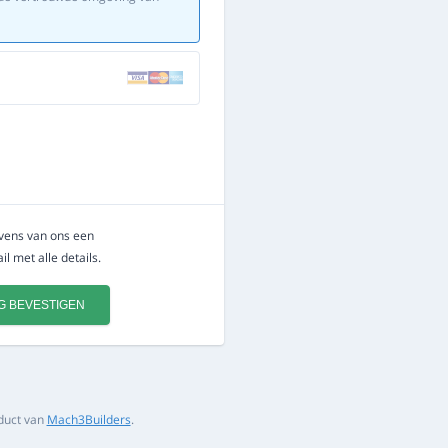
evens van ons een
l met alle details.
G BEVESTIGEN
duct van
Mach3Builders
.