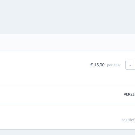
-
€ 15,00
per stuk
VERZ
Inclusie