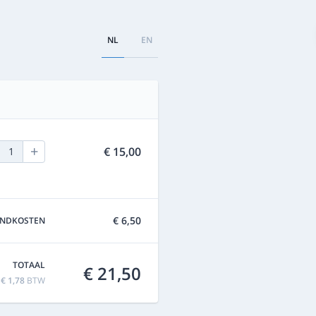
NL
EN
+
€ 15,00
1
€ 6,50
ENDKOSTEN
TOTAAL
€ 21,50
f
€ 1,78
BTW